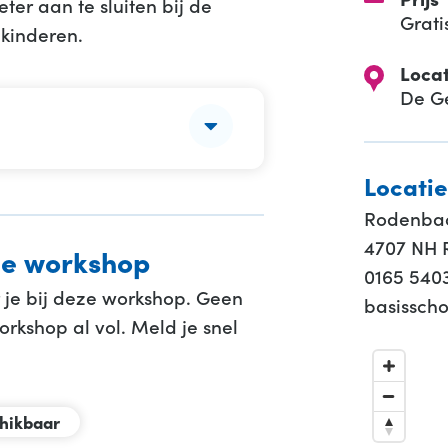
ter aan te sluiten bij de
Grati
kinderen.
Locat
De G
Locatie
Rodenbac
4707 NH 
eze workshop
0165 540
 je bij deze workshop. Geen
basissch
rkshop al vol. Meld je snel
chikbaar