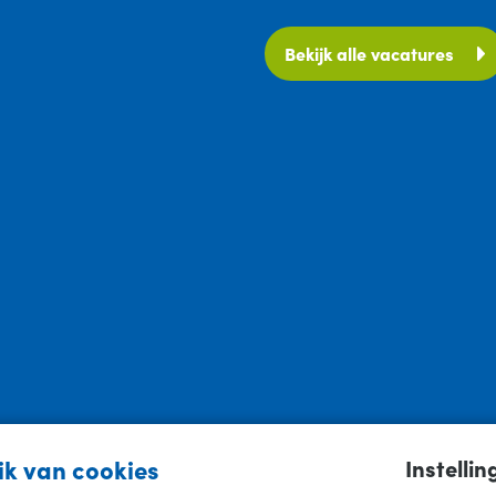
Bekijk alle vacatures
k van cookies
Instellin
ing
-
Privacyverklaring