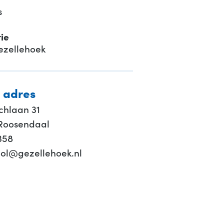
s
ie
ezellehoek
 adres
hlaan 31
Roosendaal
358
ool@gezellehoek.nl