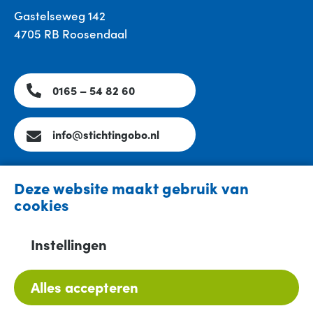
Gastelseweg 142
4705 RB Roosendaal
0165 – 54 82 60
info@stichtingobo.nl
Deze website maakt gebruik van
cookies
© 2026 - Stichting OBO
Instellingen
Cookieverklaring
Privacyverklaring
Alles accepteren
Digital: Sterke Zaak